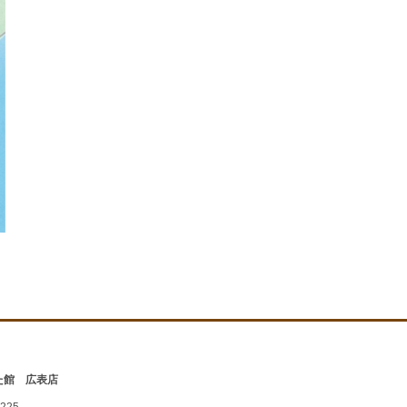
た館 広表店
225